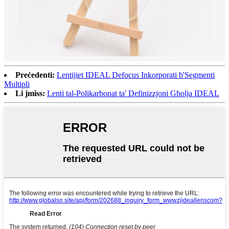
Preċedenti:
Lentijiet IDEAL Defocus Inkorporati b'Segmenti
Multipli
Li jmiss:
Lenti tal-Polikarbonat ta' Definizzjoni Għolja IDEAL