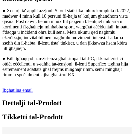
● Xenarji ta' applikazzjoni: Skont statistika mhux kompluta fl-2022,
madwar 4 minn kull 10 persuni fil-ħajja ta' kuljum għandhom vista
qasira. Fost dawn, hemm mhux ftit pazjenti b'lentijiet imkissra u
korrimenti fl-għajnejn minħabba sport, waqgħat aċċidentali, impatti
f'daqqa u inċidenti oħra kull sena. Meta nkunu qed nagħmlu
eżerċizzju, inevitabbilment nagħmlu movimenti intensi. Ladarba
sseħħ din il-ħabta, il-lenti tista' tinkiser, u dan jikkawża ħsara kbira
lill-għajnejn.
● Billi tgħaqqad ir-reżistenza għall-impatt tal-PC, il-karatteristiċi
ottiċi eċċellenti, u s-saħħa tat-tensjoni, il-lenti Superflex tagħna hija
estremament adattata għal frejms mingħajr rimm, semi-mingħajr
rimm u speċjalment tajba għat-truf RX.
Ibgħatilna email
Dettalji tal-Prodott
Tikketti tal-Prodott