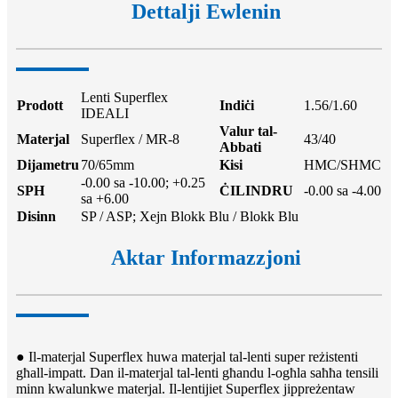
Dettalji Ewlenin
Lenti Superflex
Prodott
Indiċi
1.56/1.60
IDEALI
Valur tal-
Materjal
Superflex / MR-8
43/40
Abbati
Dijametru
70/65mm
Kisi
HMC/SHMC
-0.00 sa -10.00; +0.25
SPH
ĊILINDRU
-0.00 sa -4.00
sa +6.00
Disinn
SP / ASP; Xejn Blokk Blu / Blokk Blu
Aktar Informazzjoni
● Il-materjal Superflex huwa materjal tal-lenti super reżistenti
għall-impatt. Dan il-materjal tal-lenti għandu l-ogħla saħħa tensili
minn kwalunkwe materjal. Il-lentijiet Superflex jippreżentaw