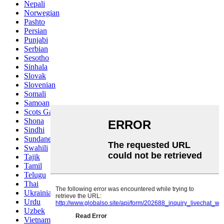
Nepali
Norwegian
Pashto
Persian
Punjabi
Serbian
Sesotho
Sinhala
Slovak
Slovenian
Somali
Samoan
Scots Gaelic
Shona
Sindhi
Sundanese
Swahili
Tajik
Tamil
Telugu
Thai
Ukrainian
Urdu
Uzbek
Vietnamese