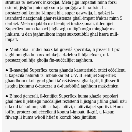
struttura ta' netwerk inkroċjat. Meta jiġu impattati minn forzi
esterni, jistgħu jinteraġixxu u jappoġġjaw lil xulxin. Il-
prestazzjoni kontra l-impatt hija super qawwija, li qabżet l-
istandard nazzjonali għar-reżistenza għall-impatt b'aktar minn 5
darbiet. Meta mqabbla mal-lentijiet tradizzjonali, il-lentijiet
Superflex huma kapaċi jitgħawġu u jitgħawġu mingħajr ma
jinkisru, u dan jagħmilhom inqas suxxettibbli għal ħsara mill-
impatt.
● Minħabba l-indiċi baxx tal-gravità speċifika, li jfisser li l-piż
tagħhom għadu baxx minkejja d-dehra li hija eħxen, u l-
prestazzjoni hija għolja fin-nuċċalijiet tagħhom.
● Il-materjal Superflex xorta għandu karatteristiċi ottiċi eċċellenti
u kapaċità naturali ta' mblukkar tal-UV. Il-lentijiet Superflex
għandhom ukoll grad għoli ta' reżistenza għall-grif, li jfisser li
jistgħu jżommu ċ-ċarezza u d-durabbiltà tagħhom maż-żmien.
● B'mod ġenerali, il-lentijiet Superflex huma għażla popolari
għal nies li jeħtieġu nuċċalijiet reżistenti li jistgħu jifilħu għall-użu
u kedd ta' kuljum, stili ta' ħajja attivi, u attivitajiet sportivi. Huma
joffru protezzjoni eċċellenti kontra l-impatt, il-grif, u l-ksur,
filwaqt li huma wkoll ħfief u komdi biex jintlibsu.