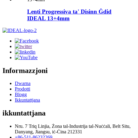
Lenti Progressiva ta' Disinn Ġdid
IDEAL 13+4mm
Informazzjoni
Dwarna
Prodotti
Blogg
Ikkuntattjana
ikkuntattjana
Nru. 7 Triq Linjia, Żona tal-Industrija tal-Nuċċali, Belt Situ,
Danyang, Jiangsu, iċ-Ċina 212331
+86-511-86232269