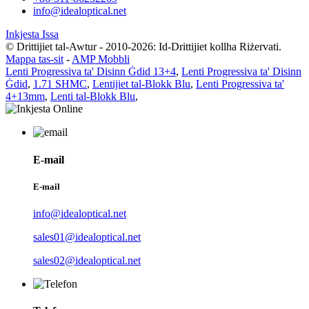
info@idealoptical.net
Inkjesta Issa
© Drittijiet tal-Awtur - 2010-2026: Id-Drittijiet kollha Riżervati.
Mappa tas-sit
-
AMP Mobbli
Lenti Progressiva ta' Disinn Ġdid 13+4
,
Lenti Progressiva ta' Disinn
Ġdid
,
1.71 SHMC
,
Lentijiet tal-Blokk Blu
,
Lenti Progressiva ta'
4+13mm
,
Lenti tal-Blokk Blu
,
E-mail
E-mail
info@idealoptical.net
sales01@idealoptical.net
sales02@idealoptical.net