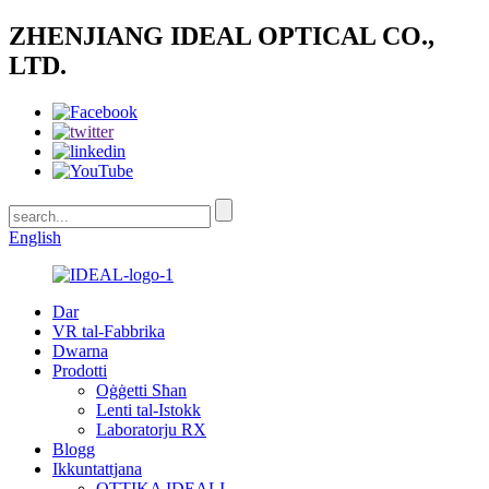
ZHENJIANG IDEAL OPTICAL CO.,
LTD.
English
Dar
VR tal-Fabbrika
Dwarna
Prodotti
Oġġetti Sħan
Lenti tal-Istokk
Laboratorju RX
Blogg
Ikkuntattjana
OTTIKA IDEALI