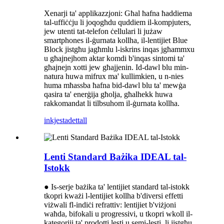
Xenarji ta' applikazzjoni: Għal ħafna ħaddiema
tal-uffiċċju li joqogħdu quddiem il-kompjuters,
jew utenti tat-telefon ċellulari li jużaw
smartphones il-ġurnata kollha, il-lentijiet Blue
Block jistgħu jagħmlu l-iskrins inqas jgħammxu
u għajnejhom aktar komdi b'inqas sintomi ta'
għajnejn xotti jew għajjenin. Id-dawl blu min-
natura huwa mifrux ma' kullimkien, u n-nies
huma mħassba ħafna bid-dawl blu ta' mewġa
qasira ta' enerġija għolja, għalhekk huwa
rakkomandat li tilbsuhom il-ġurnata kollha.
inkjesta
dettall
Lenti Standard Bażika IDEAL tal-
Istokk
● Is-serje bażika ta' lentijiet standard tal-istokk
tkopri kważi l-lentijiet kollha b'diversi effetti
viżwali fl-indiċi refrattiv: lentijiet b'viżjoni
waħda, bifokali u progressivi, u tkopri wkoll il-
kategoriji ta' prodotti lesti u semi-lesti, li jistgħu