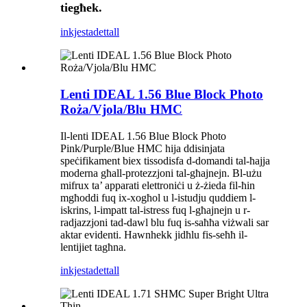
tiegħek.
inkjesta
dettall
Lenti IDEAL 1.56 Blue Block Photo
Roża/Vjola/Blu HMC
Il-lenti IDEAL 1.56 Blue Block Photo
Pink/Purple/Blue HMC hija ddisinjata
speċifikament biex tissodisfa d-domandi tal-ħajja
moderna għall-protezzjoni tal-għajnejn. Bl-użu
mifrux ta’ apparati elettroniċi u ż-żieda fil-ħin
mgħoddi fuq ix-xogħol u l-istudju quddiem l-
iskrins, l-impatt tal-istress fuq l-għajnejn u r-
radjazzjoni tad-dawl blu fuq is-saħħa viżwali sar
aktar evidenti. Hawnhekk jidħlu fis-seħħ il-
lentijiet tagħna.
inkjesta
dettall