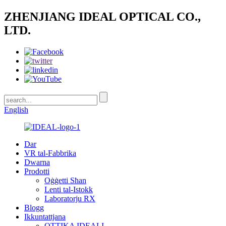
ZHENJIANG IDEAL OPTICAL CO.,
LTD.
English
Dar
VR tal-Fabbrika
Dwarna
Prodotti
Oġġetti Sħan
Lenti tal-Istokk
Laboratorju RX
Blogg
Ikkuntattjana
OTTIKA IDEALI