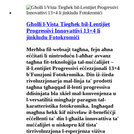
Għolli l-Vista Tiegħek bil-Lentijiet
Progressivi Innovattivi 13+4 li
jinkludu Fotokromiċi
Merħba fil-websajt tagħna, fejn aħna
eċċitati li nintroduċu l-aħħar avvanz
tagħna fit-teknoloġija tal-nuċċalijiet –
il-Lentijiet Progressivi eċċezzjonali 13+4
b'Funzjoni Fotokromika. Din iż-żieda
rivoluzzjonarja mal-linja ta' prodotti
tagħna tgħaqqad il-lenti progressiva
ddisinjata bla xkiel mal-konvenjenza u
l-versatilità mingħajr paragun tal-
karatteristika fotokromika. Ingħaqad
magħna hekk kif niżvelaw il-benefiċċji
eċċellenti ta' din l-għażla innovattiva ta'
nuċċalijiet u niskopru kif tista'
tirrivoluzzjona l-esperjenza viżiva