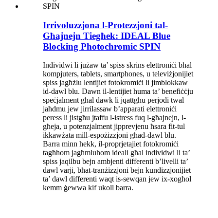
Irrivoluzzjona l-Protezzjoni tal-
Għajnejn Tiegħek: IDEAL Blue
Blocking Photochromic SPIN
Individwi li jużaw ta’ spiss skrins elettroniċi bħal
kompjuters, tablets, smartphones, u televiżjonijiet
spiss jagħżlu lentijiet fotokromiċi li jimblokkaw
id-dawl blu. Dawn il-lentijiet huma ta’ benefiċċju
speċjalment għal dawk li jqattgħu perjodi twal
jaħdmu jew jirrilassaw b’apparati elettroniċi
peress li jistgħu jtaffu l-istress fuq l-għajnejn, l-
għeja, u potenzjalment jipprevjenu ħsara fit-tul
ikkawżata mill-espożizzjoni għad-dawl blu.
Barra minn hekk, il-proprjetajiet fotokromiċi
tagħhom jagħmluhom ideali għal individwi li ta’
spiss jaqilbu bejn ambjenti differenti b’livelli ta’
dawl varji, bħat-tranżizzjoni bejn kundizzjonijiet
ta’ dawl differenti waqt is-sewqan jew ix-xogħol
kemm ġewwa kif ukoll barra.