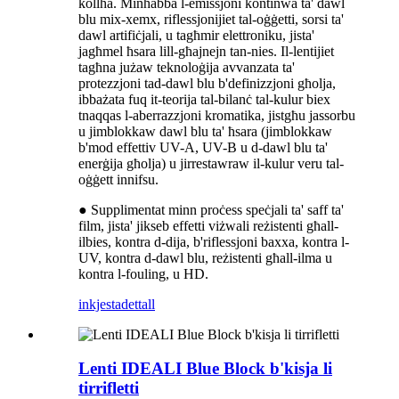
kollha. Minħabba l-emissjoni kontinwa ta' dawl
blu mix-xemx, riflessjonijiet tal-oġġetti, sorsi ta'
dawl artifiċjali, u tagħmir elettroniku, jista'
jagħmel ħsara lill-għajnejn tan-nies. Il-lentijiet
tagħna jużaw teknoloġija avvanzata ta'
protezzjoni tad-dawl blu b'definizzjoni għolja,
ibbażata fuq it-teorija tal-bilanċ tal-kulur biex
tnaqqas l-aberrazzjoni kromatika, jistgħu jassorbu
u jimblokkaw dawl blu ta' ħsara (jimblokkaw
b'mod effettiv UV-A, UV-B u d-dawl blu ta'
enerġija għolja) u jirrestawraw il-kulur veru tal-
oġġett innifsu.
● Supplimentat minn proċess speċjali ta' saff ta'
film, jista' jikseb effetti viżwali reżistenti għall-
ilbies, kontra d-dija, b'riflessjoni baxxa, kontra l-
UV, kontra d-dawl blu, reżistenti għall-ilma u
kontra l-fouling, u HD.
inkjesta
dettall
Lenti IDEALI Blue Block b'kisja li
tirrifletti