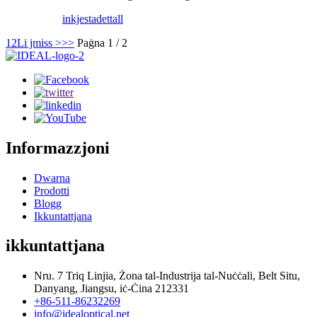
inkjesta
dettall
1
2
Li jmiss >
>>
Paġna 1 / 2
Informazzjoni
Dwarna
Prodotti
Blogg
Ikkuntattjana
ikkuntattjana
Nru. 7 Triq Linjia, Żona tal-Industrija tal-Nuċċali, Belt Situ,
Danyang, Jiangsu, iċ-Ċina 212331
+86-511-86232269
info@idealoptical.net