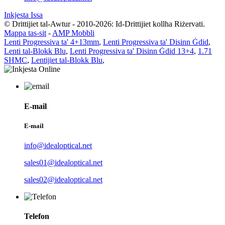
Inkjesta Issa
© Drittijiet tal-Awtur - 2010-2026: Id-Drittijiet kollha Riżervati.
Mappa tas-sit
-
AMP Mobbli
Lenti Progressiva ta' 4+13mm
,
Lenti Progressiva ta' Disinn Ġdid
,
Lenti tal-Blokk Blu
,
Lenti Progressiva ta' Disinn Ġdid 13+4
,
1.71
SHMC
,
Lentijiet tal-Blokk Blu
,
E-mail
E-mail
info@idealoptical.net
sales01@idealoptical.net
sales02@idealoptical.net
Telefon