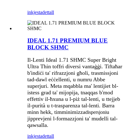
inkjesta
dettall
IDEAL 1.71 PREMIUM BLUE
BLOCK SHMC
Il-Lenti Ideal 1.71 SHMC Super Bright
Ultra Thin toffri diversi vantaġġi. Tiftaħar
b'indiċi ta' rifrazzjoni għoli, trasmissjoni
tad-dawl eċċellenti, u numru Abbe
superjuri. Meta mqabbla ma' lentijiet bl-
istess grad ta' mijopija, tnaqqas b'mod
effettiv il-ħxuna u l-piż tal-lenti, u ttejjeb
il-purità u t-trasparenza tal-lenti. Barra
minn hekk, timminimizza
u
dispersjoni
jipprevjeni l-formazzjoni ta' mudelli tal-
qawsalla.
inkjesta
dettall