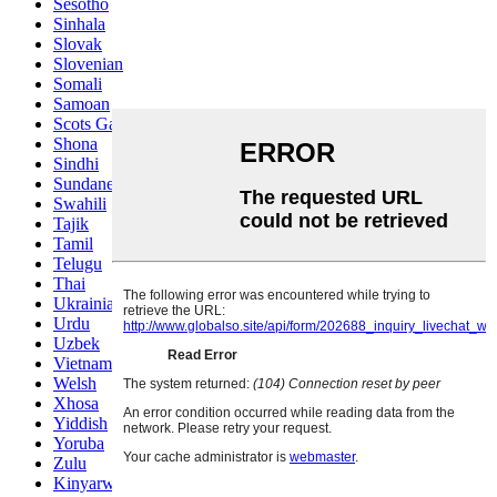
Sesotho
Sinhala
Slovak
Slovenian
Somali
Samoan
Scots Gaelic
Shona
Sindhi
Sundanese
Swahili
Tajik
Tamil
Telugu
Thai
Ukrainian
Urdu
Uzbek
Vietnamese
Welsh
Xhosa
Yiddish
Yoruba
Zulu
Kinyarwanda