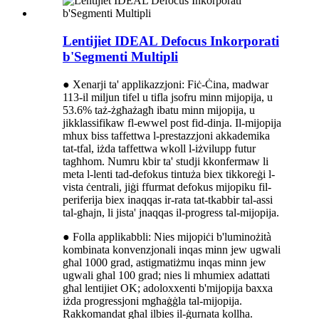
Lentijiet IDEAL Defocus Inkorporati
b'Segmenti Multipli
● Xenarji ta' applikazzjoni: Fiċ-Ċina, madwar
113-il miljun tifel u tifla jsofru minn mijopija, u
53.6% taż-żgħażagħ ibatu minn mijopija, u
jikklassifikaw fl-ewwel post fid-dinja. Il-mijopija
mhux biss taffettwa l-prestazzjoni akkademika
tat-tfal, iżda taffettwa wkoll l-iżvilupp futur
tagħhom. Numru kbir ta' studji kkonfermaw li
meta l-lenti tad-defokus tintuża biex tikkoreġi l-
vista ċentrali, jiġi ffurmat defokus mijopiku fil-
periferija biex inaqqas ir-rata tat-tkabbir tal-assi
tal-għajn, li jista' jnaqqas il-progress tal-mijopija.
● Folla applikabbli: Nies mijopiċi b'luminożità
kombinata konvenzjonali inqas minn jew ugwali
għal 1000 grad, astigmatiżmu inqas minn jew
ugwali għal 100 grad; nies li mhumiex adattati
għal lentijiet OK; adoloxxenti b'mijopija baxxa
iżda progressjoni mgħaġġla tal-mijopija.
Rakkomandat għal ilbies il-ġurnata kollha.