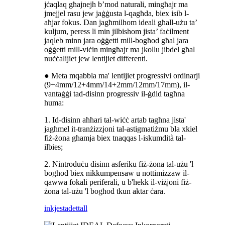
jċaqlaq għajnejh b’mod naturali, mingħajr ma
jmejjel rasu jew jaġġusta l-qagħda, biex isib l-
aħjar fokus. Dan jagħmilhom ideali għall-użu ta’
kuljum, peress li min jilbishom jista’ faċilment
jaqleb minn jara oġġetti mill-bogħod għal jara
oġġetti mill-viċin mingħajr ma jkollu jibdel għal
nuċċalijiet jew lentijiet differenti.
● Meta mqabbla ma' lentijiet progressivi ordinarji
(9+4mm/12+4mm/14+2mm/12mm/17mm), il-
vantaġġi tad-disinn progressiv il-ġdid tagħna
huma:
1. Id-disinn aħħari tal-wiċċ artab tagħna jista'
jagħmel it-tranżizzjoni tal-astigmatiżmu bla xkiel
fiż-żona għamja biex tnaqqas l-iskumdità tal-
ilbies;
2. Nintroduċu disinn asferiku fiż-żona tal-użu 'l
bogħod biex nikkumpensaw u nottimizzaw il-
qawwa fokali periferali, u b'hekk il-viżjoni fiż-
żona tal-użu 'l bogħod tkun aktar ċara.
inkjesta
dettall