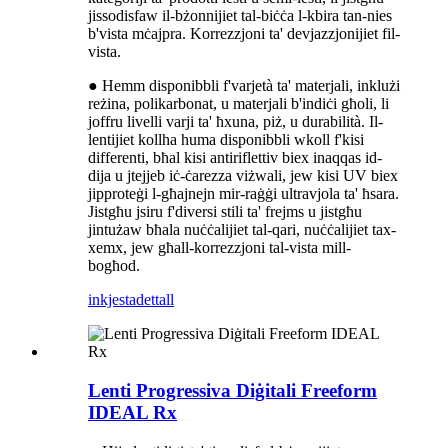
jissodisfaw il-bżonnijiet tal-biċċa l-kbira tan-nies
b'vista mċajpra. Korrezzjoni ta' devjazzjonijiet fil-
vista.
● Hemm disponibbli f'varjetà ta' materjali, inklużi
reżina, polikarbonat, u materjali b'indiċi għoli, li
joffru livelli varji ta' ħxuna, piż, u durabilità. Il-
lentijiet kollha huma disponibbli wkoll f'kisi
differenti, bħal kisi antiriflettiv biex inaqqas id-
dija u jtejjeb iċ-ċarezza viżwali, jew kisi UV biex
jipproteġi l-għajnejn mir-raġġi ultravjola ta' ħsara.
Jistgħu jsiru f'diversi stili ta' frejms u jistgħu
jintużaw bħala nuċċalijiet tal-qari, nuċċalijiet tax-
xemx, jew għall-korrezzjoni tal-vista mill-
bogħod.
inkjesta
dettall
Lenti Progressiva Diġitali Freeform
IDEAL Rx