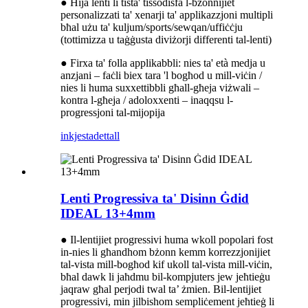
● Hija lenti li tista' tissodisfa l-bżonnijiet
personalizzati ta' xenarji ta' applikazzjoni multipli
bħal użu ta' kuljum/sports/sewqan/uffiċċju
(tottimizza u taġġusta diviżorji differenti tal-lenti)
● Firxa ta' folla applikabbli: nies ta' età medja u
anzjani – faċli biex tara 'l bogħod u mill-viċin /
nies li huma suxxettibbli għall-għeja viżwali –
kontra l-għeja / adoloxxenti – inaqqsu l-
progressjoni tal-mijopija
inkjesta
dettall
Lenti Progressiva ta' Disinn Ġdid
IDEAL 13+4mm
● Il-lentijiet progressivi huma wkoll popolari fost
in-nies li għandhom bżonn kemm korrezzjonijiet
tal-vista mill-bogħod kif ukoll tal-vista mill-viċin,
bħal dawk li jaħdmu bil-kompjuters jew jeħtieġu
jaqraw għal perjodi twal ta’ żmien. Bil-lentijiet
progressivi, min jilbishom sempliċement jeħtieġ li