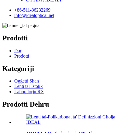
+86-511-86232269
info@idealoptical.net
Prodotti
Dar
Prodotti
Kategoriji
Oġġetti Sħan
Lenti tal-Istokk
Laboratorju RX
Prodotti Dehru