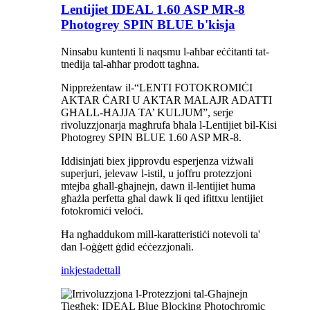
Lentijiet IDEAL 1.60 ASP MR-8
Photogrey SPIN BLUE b'kisja
Ninsabu kuntenti li naqsmu l-aħbar eċċitanti tat-
tnedija tal-aħħar prodott tagħna.
Nippreżentaw il-“LENTI FOTOKROMIĊI
AKTAR ĊARI U AKTAR MALAJR ADATTI
GĦALL-ĦAJJA TA’ KULJUM”, serje
rivoluzzjonarja magħrufa bħala l-Lentijiet bil-Kisi
Photogrey SPIN BLUE 1.60 ASP MR-8.
Iddisinjati biex jipprovdu esperjenza viżwali
superjuri, jelevaw l-istil, u joffru protezzjoni
mtejba għall-għajnejn, dawn il-lentijiet huma
għażla perfetta għal dawk li qed ifittxu lentijiet
fotokromiċi veloċi.
Ħa ngħaddukom mill-karatteristiċi notevoli ta'
dan l-oġġett ġdid eċċezzjonali.
inkjesta
dettall