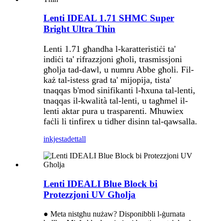
Lenti IDEAL 1.71 SHMC Super
Bright Ultra Thin
Lenti 1.71 għandha l-karatteristiċi ta'
indiċi ta' rifrazzjoni għoli, trasmissjoni
għolja tad-dawl, u numru Abbe għoli. Fil-
każ tal-istess grad ta' mijopija, tista'
tnaqqas b'mod sinifikanti l-ħxuna tal-lenti,
tnaqqas il-kwalità tal-lenti, u tagħmel il-
lenti aktar pura u trasparenti. Mhuwiex
faċli li tinfirex u tidher disinn tal-qawsalla.
inkjesta
dettall
Lenti IDEALI Blue Block bi
Protezzjoni UV Għolja
● Meta nistgħu nużaw? Disponibbli l-ġurnata