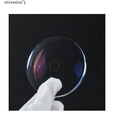
eċċessiva").