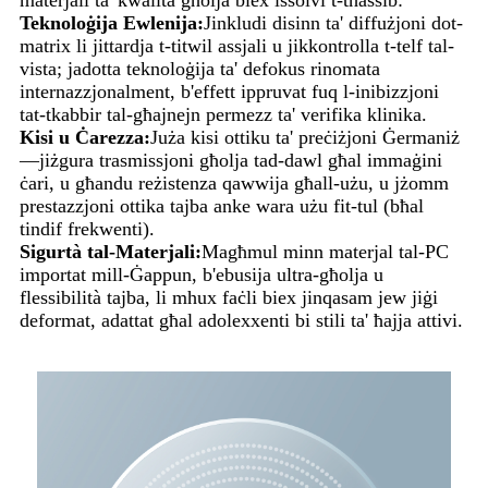
Teknoloġija Ewlenija:
Jinkludi disinn ta' diffużjoni dot-
matrix li jittardja t-titwil assjali u jikkontrolla t-telf tal-
vista; jadotta teknoloġija ta' defokus rinomata
internazzjonalment, b'effett ippruvat fuq l-inibizzjoni
tat-tkabbir tal-għajnejn permezz ta' verifika klinika.
Kisi u Ċarezza:
Juża kisi ottiku ta' preċiżjoni Ġermaniż
—jiżgura trasmissjoni għolja tad-dawl għal immaġini
ċari, u għandu reżistenza qawwija għall-użu, u jżomm
prestazzjoni ottika tajba anke wara użu fit-tul (bħal
tindif frekwenti).
Sigurtà tal-Materjali:
Magħmul minn materjal tal-PC
importat mill-Ġappun, b'ebusija ultra-għolja u
flessibilità tajba, li mhux faċli biex jinqasam jew jiġi
deformat, adattat għal adolexxenti bi stili ta' ħajja attivi.