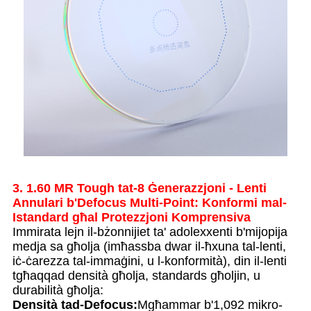
3. 1.60 MR Tough tat-8 Ġenerazzjoni - Lenti
Annulari b'Defocus Multi-Point: Konformi mal-
Istandard għal Protezzjoni Komprensiva
Immirata lejn il-bżonnijiet ta' adolexxenti b'mijopija
medja sa għolja (imħassba dwar il-ħxuna tal-lenti,
iċ-ċarezza tal-immaġini, u l-konformità), din il-lenti
tgħaqqad densità għolja, standards għoljin, u
durabilità għolja:
Densità tad-Defocus:
Mgħammar b'1,092 mikro-