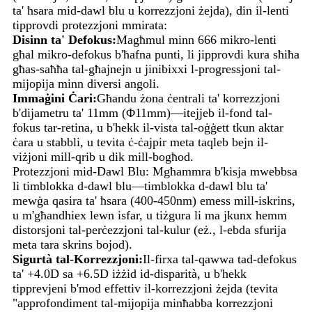
ta' ħsara mid-dawl blu u korrezzjoni żejda), din il-lenti
tipprovdi protezzjoni mmirata:
Disinn ta' Defokus:
Magħmul minn 666 mikro-lenti
għal mikro-defokus b'ħafna punti, li jipprovdi kura sħiħa
għas-saħħa tal-għajnejn u jinibixxi l-progressjoni tal-
mijopija minn diversi angoli.
Immaġini Ċari:
Għandu żona ċentrali ta' korrezzjoni
b'dijametru ta' 11mm (Φ11mm)—itejjeb il-fond tal-
fokus tar-retina, u b'hekk il-vista tal-oġġett tkun aktar
ċara u stabbli, u tevita ċ-ċajpir meta taqleb bejn il-
viżjoni mill-qrib u dik mill-bogħod.
Protezzjoni mid-Dawl Blu: Mgħammra b'kisja mwebbsa
li timblokka d-dawl blu—timblokka d-dawl blu ta'
mewġa qasira ta' ħsara (400-450nm) emess mill-iskrins,
u m'għandhiex lewn isfar, u tiżgura li ma jkunx hemm
distorsjoni tal-perċezzjoni tal-kulur (eż., l-ebda sfurija
meta tara skrins bojod).
Sigurtà tal-Korrezzjoni:
Il-firxa tal-qawwa tad-defokus
ta' +4.0D sa +6.5D iżżid id-disparità, u b'hekk
tipprevjeni b'mod effettiv il-korrezzjoni żejda (tevita
"approfondiment tal-mijopija minħabba korrezzjoni