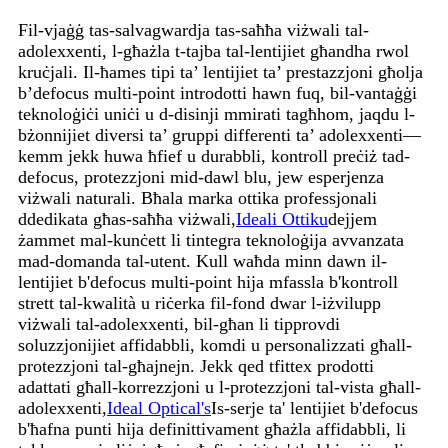
Fil-vjaġġ tas-salvagwardja tas-saħħa viżwali tal-
adolexxenti, l-għażla t-tajba tal-lentijiet għandha rwol
kruċjali. Il-ħames tipi ta’ lentijiet ta’ prestazzjoni għolja
b’defocus multi-point introdotti hawn fuq, bil-vantaġġi
teknoloġiċi uniċi u d-disinji mmirati tagħhom, jaqdu l-
bżonnijiet diversi ta’ gruppi differenti ta’ adolexxenti—
kemm jekk huwa ħfief u durabbli, kontroll preċiż tad-
defocus, protezzjoni mid-dawl blu, jew esperjenza
viżwali naturali. Bħala marka ottika professjonali
ddedikata għas-saħħa viżwali,
Ideali Ottiku
dejjem
żammet mal-kunċett li tintegra teknoloġija avvanzata
mad-domanda tal-utent. Kull waħda minn dawn il-
lentijiet b'defocus multi-point hija mfassla b'kontroll
strett tal-kwalità u riċerka fil-fond dwar l-iżvilupp
viżwali tal-adolexxenti, bil-għan li tipprovdi
soluzzjonijiet affidabbli, komdi u personalizzati għall-
protezzjoni tal-għajnejn. Jekk qed tfittex prodotti
adattati għall-korrezzjoni u l-protezzjoni tal-vista għall-
adolexxenti,
Ideal Optical's
Is-serje ta' lentijiet b'defocus
b'ħafna punti hija definittivament għażla affidabbli, li