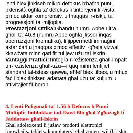
lenti biex jinkiseb mikro-defokus b'ħafna punti,
b'densità ogħla ta' defokus li tintervjeni fil-vista
b'mod aktar komprensiv, u tnaqqas ir-riskju ta'
progressjoni tal-mijopija.
Prestazzjoni Ottika:
Għandu numru Abbe ultra-
għoli ta' 40.8 (numru Abbe ogħla jfisser inqas
aberrazzjoni kromatika), li jippermetti immaġini
aktar ċari u jnaqqas b'mod effettiv l-għeja viżwali
kkawżata minn qari fit-tul jew użu tal-iskrin.
Vantaġġi Prattiċi:
Tintegra r-reżistenza għall-impatt
u r-reżistenza għall-użu—irqaq minn lentijiet
standard tal-istess qawwa, eħfef biex tilbes, u mhux
faċli biex tinkiser, adattata għal użu ta' kuljum u
attivitajiet fil-beraħ.
4. Lenti Poligonali ta' 1.56 b'Defocus b'Punti
Multipli: Imblukkar tad-Dawl Blu għal Żgħażagħ li
Jaddattaw għall-Iskrin
Għal adolexxenti li jużaw prodotti elettroniċi
(mowbajls, tablets, kompjuters) għal żmien twil (b'riskju