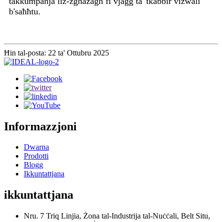
takkumpanja liż-żgħażagħ fi vjaġġ ta' tkabbir viżwali
b'saħħtu.
Ħin tal-posta: 22 ta' Ottubru 2025
Informazzjoni
Dwarna
Prodotti
Blogg
Ikkuntattjana
ikkuntattjana
Nru. 7 Triq Linjia, Żona tal-Industrija tal-Nuċċali, Belt Situ,