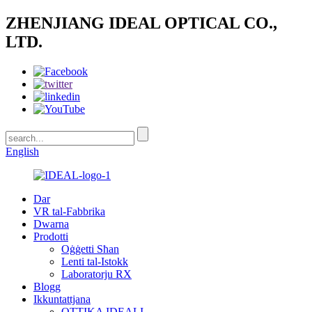
ZHENJIANG IDEAL OPTICAL CO.,
LTD.
English
Dar
VR tal-Fabbrika
Dwarna
Prodotti
Oġġetti Sħan
Lenti tal-Istokk
Laboratorju RX
Blogg
Ikkuntattjana
OTTIKA IDEALI