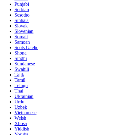
Punjabi
Serbian
Sesotho
Sinhala
Slovak
Slovenian
Somali
Samoan
Scots Gaelic
Shona
Sindhi
Sundanese
Swahili
Tajik
Tamil
Telugu
Thai
Ukrainian
Urdu
Uzbek
Vietnamese
Welsh
Xhosa
Yiddish
Yoruba