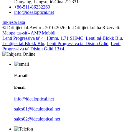
Danyang, Jiangsu, iċ-Ċina 212331
+86-511-86232269
info@idealoptical.net
Inkjesta Issa
© Drittijiet tal-Awtur - 2010-2026: Id-Drittijiet kollha Riżervati.
Mappa tas-sit
-
AMP Mobbli
Lenti Progressiva ta' 4+13mm
,
1.71 SHMC
,
Lenti tal-Blokk Blu
,
Lentijiet tal-Blokk Blu
,
Lenti Progressiva ta' Disinn Ġdid
,
Lenti
Progressiva ta' Disinn Ġdid 13+4
,
E-mail
E-mail
info@idealoptical.net
sales01@idealoptical.net
sales02@idealoptical.net