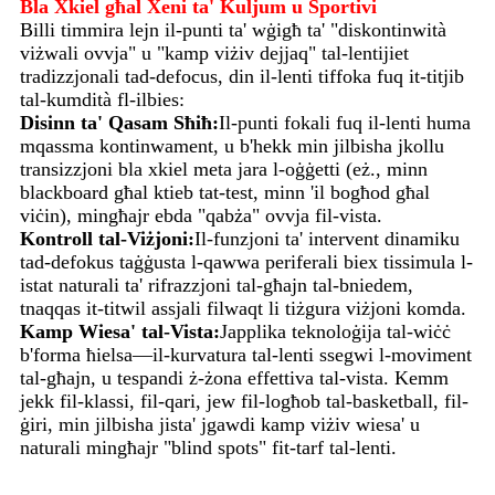
Bla Xkiel għal Xeni ta' Kuljum u Sportivi
Billi timmira lejn il-punti ta' wġigħ ta' "diskontinwità
viżwali ovvja" u "kamp viżiv dejjaq" tal-lentijiet
tradizzjonali tad-defocus, din il-lenti tiffoka fuq it-titjib
tal-kumdità fl-ilbies:
Disinn ta' Qasam Sħiħ:
Il-punti fokali fuq il-lenti huma
mqassma kontinwament, u b'hekk min jilbisha jkollu
transizzjoni bla xkiel meta jara l-oġġetti (eż., minn
blackboard għal ktieb tat-test, minn 'il bogħod għal
viċin), mingħajr ebda "qabża" ovvja fil-vista.
Kontroll tal-Viżjoni:
Il-funzjoni ta' intervent dinamiku
tad-defokus taġġusta l-qawwa periferali biex tissimula l-
istat naturali ta' rifrazzjoni tal-għajn tal-bniedem,
tnaqqas it-titwil assjali filwaqt li tiżgura viżjoni komda.
Kamp Wiesa' tal-Vista:
Japplika teknoloġija tal-wiċċ
b'forma ħielsa—il-kurvatura tal-lenti ssegwi l-moviment
tal-għajn, u tespandi ż-żona effettiva tal-vista. Kemm
jekk fil-klassi, fil-qari, jew fil-logħob tal-basketball, fil-
ġiri, min jilbisha jista' jgawdi kamp viżiv wiesa' u
naturali mingħajr "blind spots" fit-tarf tal-lenti.