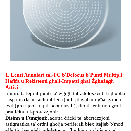
1. Lenti Annulari tal-PC b'Defocus b'Punti Multipli:
Ħafifa u Reżistenti għall-Impatti għal Żgħażagħ
Attivi
Immirata lejn il-punti ta' wġigħ tal-adolexxenti li jħobbu
l-isports (ksur faċli tal-lenti) u li jilbsuhom għal żmien
twil (pressjoni fuq il-pont nażali), din il-lenti tintegra l-
prattiċità u l-protezzjoni:
Disinn u Funzjoni:
Jadotta ċrieki ta' aberrazzjoni
astigmatika ta' ordni għolja periferali biex itejjeb b'mod
effettiv is-sinjali tad-defocus, flimkien ma' disinn ta'