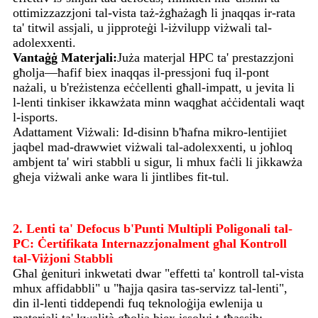
ottimizzazzjoni tal-vista taż-żgħażagħ li jnaqqas ir-rata
ta' titwil assjali, u jipproteġi l-iżvilupp viżwali tal-
adolexxenti.
Vantaġġ Materjali:
Juża materjal HPC ta' prestazzjoni
għolja—ħafif biex inaqqas il-pressjoni fuq il-pont
nażali, u b'reżistenza eċċellenti għall-impatt, u jevita li
l-lenti tinkiser ikkawżata minn waqgħat aċċidentali waqt
l-isports.
Adattament Viżwali: Id-disinn b'ħafna mikro-lentijiet
jaqbel mad-drawwiet viżwali tal-adolexxenti, u joħloq
ambjent ta' wiri stabbli u sigur, li mhux faċli li jikkawża
għeja viżwali anke wara li jintlibes fit-tul.
2. Lenti ta' Defocus b'Punti Multipli Poligonali tal-
PC: Ċertifikata Internazzjonalment għal Kontroll
tal-Viżjoni Stabbli
Għal ġenituri inkwetati dwar "effetti ta' kontroll tal-vista
mhux affidabbli" u "ħajja qasira tas-servizz tal-lenti",
din il-lenti tiddependi fuq teknoloġija ewlenija u
materjali ta' kwalità għolja biex issolvi t-tħassib: