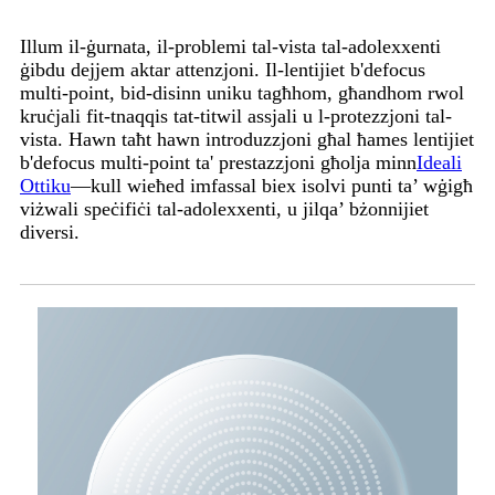
Illum il-ġurnata, il-problemi tal-vista tal-adolexxenti
ġibdu dejjem aktar attenzjoni. Il-lentijiet b'defocus
multi-point, bid-disinn uniku tagħhom, għandhom rwol
kruċjali fit-tnaqqis tat-titwil assjali u l-protezzjoni tal-
vista. Hawn taħt hawn introduzzjoni għal ħames lentijiet
b'defocus multi-point ta' prestazzjoni għolja minn
Ideali
Ottiku
—kull wieħed imfassal biex isolvi punti ta’ wġigħ
viżwali speċifiċi tal-adolexxenti, u jilqa’ bżonnijiet
diversi.