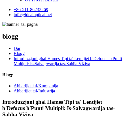
+86-511-86232269
info@idealoptical.net
blogg
Dar
Blogg
Introduzzjoni għal Ħames Tipi ta' Lentijiet b'Defocus b'Punti
Multipli: Is-Salvagwardja tas-Saħħa Viżiva
Blogg
Aħbarijiet tal-Kumpanija
Aħbarijiet tal-Industrija
Introduzzjoni għal Ħames Tipi ta' Lentijiet
b'Defocus b'Punti Multipli: Is-Salvagwardja tas-
Saħħa Viżiva